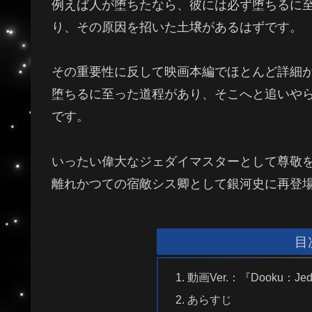
例えば人が堕ちたなら、彼には必ず堕ちるに
り、その原因を招いた土壌があるはずです。
その重要性に反して映画本編でほとんど詳細
堕ちるに至った道程があり、そこへと追いや
です。
いったい偉大なジェダイマスターとして尊敬
離れかつての宿敵シス卿として銀河史に再登
目
動画Ver.：『Dooku：Jed
あらすじ