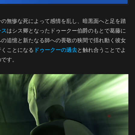
ーの無惨な死によって感情を乱し、暗黒面へと足を踏
レス
はシス卿となったドゥークー伯爵のもとで葛藤に
への追憶と新たなる師への畏敬の狭間で揺れ動く彼女
行くことになる
ドゥークーの過去
と触れ合うことでよ
のです。