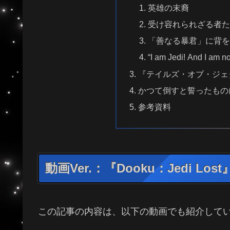
英雄の末裔
受け容れられざる者
「善なる暴君」に背
“I am Jedi! And I am no
『テイルズ・オブ・ジェダイ
かつて倒すと誓ったもの
参考資料
動画Ver.：『Dooku：Jedi Los
この記事の内容は、以下の動画でも紹介して