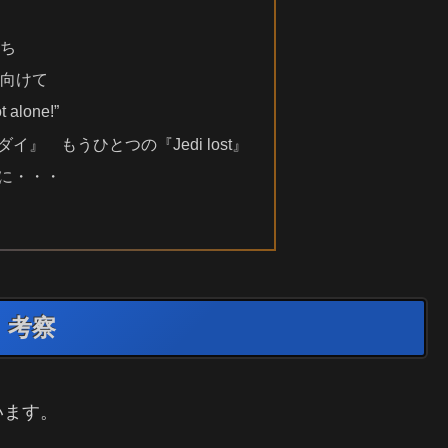
たち
を向けて
t alone!”
』 もうひとつの『Jedi lost』
に・・・
t』考察
います。