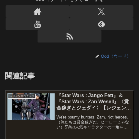
Ood〈ウード〉
関連記事
『Star Wars : Jango Fett』＆
レジェンズコミック
『Star Wars : Zan Wesell』〈賞
金稼ぎとジェダイ〉【レジェンズ
コミック】（未邦訳）
We're bounty hunters, Zam. Not heroes.
（俺たちは賞金稼ぎだ。ヒーローじゃな
い）SWの人気キャラクターの一角を占
める賞金稼ぎたちの魅力を一言で表すな
らば「無頼」が相応しいでしょう。大義