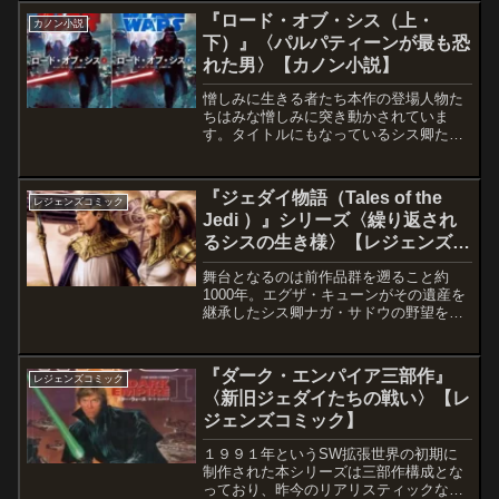
や秩序など鼻で笑い飛...
『ロード・オブ・シス（上・
カノン小説
下）』〈パルパティーンが最も恐
れた男〉【カノン小説】
憎しみに生きる者たち本作の登場人物た
ちはみな憎しみに突き動かされていま
す。タイトルにもなっているシス卿たち
はもちろん、彼らが築いた帝国に反旗を
翻す「自由の戦士」たちもまた、怒りと
憎しみに駆られながら戦い続けていると
『ジェダイ物語（Tales of the
レジェンズコミック
いう点では彼らと変わるとこ...
Jedi ）』シリーズ〈繰り返され
るシスの生き様〉【レジェンズコ
ミック（未邦訳）】（3 of 3）
舞台となるのは前作品群を遡ること約
1000年。エグザ・キューンがその遺産を
継承したシス卿ナガ・サドウの野望を中
心として巻き起こされ、歴史上「ハイパ
ー・スペース大戦」と呼ばれる戦いの様
相が描かれます。主人公となるのはゲイ
『ダーク・エンパイア三部作』
レジェンズコミック
ヴとジョリのダラゴン兄...
〈新旧ジェダイたちの戦い〉【レ
ジェンズコミック】
１９９１年というSW拡張世界の初期に
制作された本シリーズは三部作構成とな
っており、昨今のリアリスティックな雰