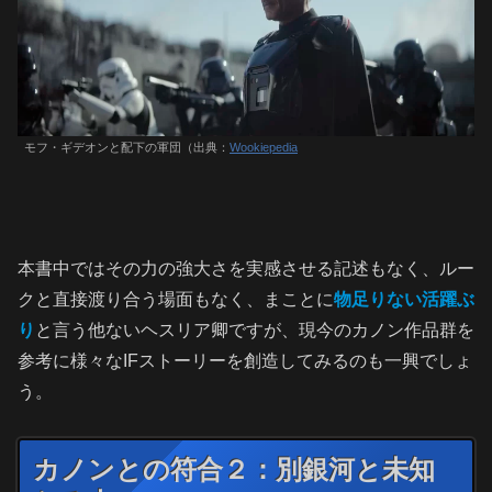
モフ・ギデオンと配下の軍団（出典：
Wookiepedia
本書中ではその力の強大さを実感させる記述もなく、ルー
クと直接渡り合う場面もなく、まことに
物足りない活躍ぶ
り
と言う他ないヘスリア卿ですが、現今のカノン作品群を
参考に様々なIFストーリーを創造してみるのも一興でしょ
う。
カノンとの符合２：別銀河と未知