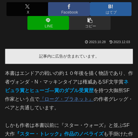
X
Facebook
はてブ
LINE
コピー
2023.10.28
2023.12.03
記事内に広告が含まれています。
本書はエンドアの戦いの約１０年後を描く物語であり、作
者ヴォンダ・N・マッキンタイアは権威あるSF文学賞
ネ
ビュラ賞とヒューゴ―賞のダブル受賞歴
を持つ大御所SF
作家という点で
『ローグ・プラネット』
の作者グレッグ・
ベアと共通しています。
しかも作者は本書以前に『スター・ウォーズ』と並ぶSF
大作
『スター・トレック』作品のノベライズ
も手掛けた作