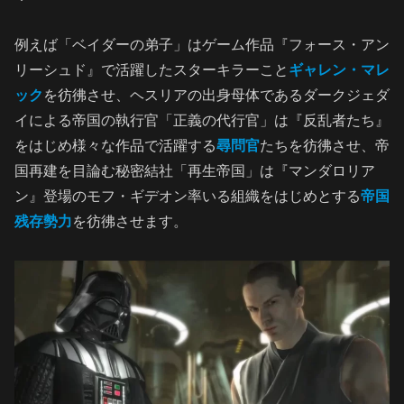
例えば「ベイダーの弟子」はゲーム作品『フォース・アン
リーシュド』で活躍したスターキラーこと
ギャレン・マレ
ック
を彷彿させ、ヘスリアの出身母体であるダークジェダ
イによる帝国の執行官「正義の代行官」は『反乱者たち』
をはじめ様々な作品で活躍する
尋問官
たちを彷彿させ、帝
国再建を目論む秘密結社「再生帝国」は『マンダロリア
ン』登場のモフ・ギデオン率いる組織をはじめとする
帝国
残存勢力
を彷彿させます。