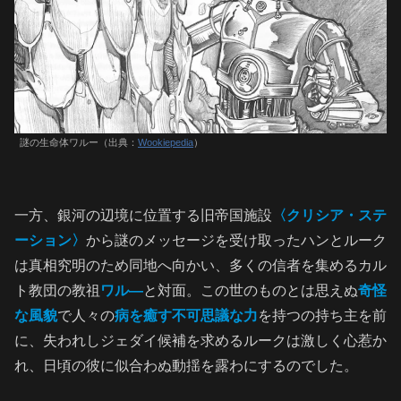
謎の生命体ワルー（出典：
Wookiepedia
）
一方、銀河の辺境に位置する旧帝国施設
〈クリシア・ステ
ーション〉
から謎のメッセージを受け取ったハンとルーク
は真相究明のため同地へ向かい、多くの信者を集めるカル
ト教団の教祖
ワル―
と対面。この世のものとは思えぬ
奇怪
な風貌
で人々の
病を癒す不可思議な力
を持つの持ち主を前
に、失われしジェダイ候補を求めるルークは激しく心惹か
れ、日頃の彼に似合わぬ動揺を露わにするのでした。