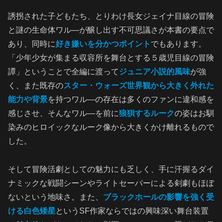
誘拐された子どもたち、とりわけ長女ジェイナ目線の冒険
と謎の生命体ワル―が醸し出す不可思議さが本書の要点で
あり、同時に
好き嫌いを分かつポイント
でもあります。
「少年少女が集まる収容所を舞台とする５歳児目線の冒険
譚」ということで全編に渡って
ジュニア小説的風味
が強
く、また既存の
スター・ウォーズ世界観から大きく外れた
能力や背景
を持つワル―の存在は多くのファンに違和感を
感じさせ、そんなワル―を前に
狼狽するルーク
の姿はお馴
染みのヒロイックなルーク像から大きくかけ離れるもので
した。
そして冒険活劇としての魅力にも乏しく、手に汗握るダイ
ナミックな戦闘シーンやライトセーバーによる剣劇もほぼ
ないという地味さ。また、
ブラックホールの影響を強く受
ける白色矮星
というSF作家ならではの興味深い舞台装置