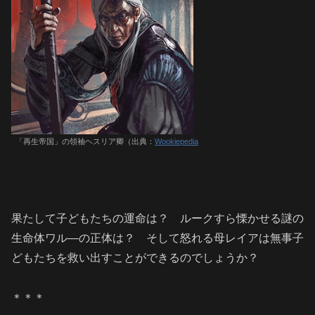
「再生帝国」の領袖ヘスリア卿（出典：
Wookiepedia
果たして子どもたちの運命は？ ルークすら慄かせる謎の
生命体ワル―の正体は？ そして怒れる母レイアは無事子
どもたちを救い出すことができるのでしょうか？
＊＊＊