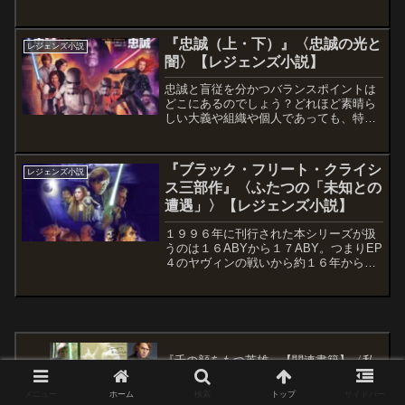
囲気に充ちたものとは異なり、世界観や
フォース観に良くも悪くもの勧善懲悪風
味を色濃く残す「レトロなファンタジー
『忠誠（上・下）』〈忠誠の光と
レジェンズ小説
作品」といった趣きの世界...
闇〉【レジェンズ小説】
忠誠と盲従を分かつバランスポイントは
どこにあるのでしょう？どれほど素晴ら
しい大義や組織や個人であっても、特定
のなにものかへの忠誠を求められる世の
中はなんともきな臭く、魅力に欠ける時
代と言わざるを得ません。私ならばその
『ブラック・フリート・クライシ
レジェンズ小説
ような時代にスリルやロマ...
ス三部作』〈ふたつの「未知との
遭遇」〉【レジェンズ小説】
１９９６年に刊行された本シリーズが扱
うのは１６ABYから１７ABY。つまりEP
４のヤヴィンの戦いから約１６年から１
７年にかけての時代に起こった事々であ
り、時代の変わり目を迎えて政治的動揺
を見せる新共和国の内情と、排他的な純
血至上主義者イェヴ...
『千の顔をもつ英雄』【関連書籍】〈私
たちはそれをスター・ウォーズという名
で〉＃５：フォースに惑う者たち
メニュー
ホーム
検索
トップ
サイドバー