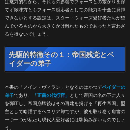
は魅力的ながら、それらの影響でフォースとの繋がりを保
てず敵味方ともフォース感応者としての能力を十全に発揮
できないとする設定は、スター・ウォーズ愛好者たちが望
んでいるものから大きくかけ離れたものであったと言わざ
るを得ないでしょう。
先駆的特徴その１：帝国残党とベ
イダーの弟子
本書の「メイン・ヴィラン」となるのはかつて
ベイダーの
弟子
であり、
「正義の代行官」
として帝国の名の下に人々
を弾圧し、帝国崩壊後はその再建を掲げる「再生帝国」盟
主として暗躍するヘスリア卿ですが、彼を取り巻く肩書の
一つ一つが私たち現代人愛好者には馴染み深いものでしょ
う。