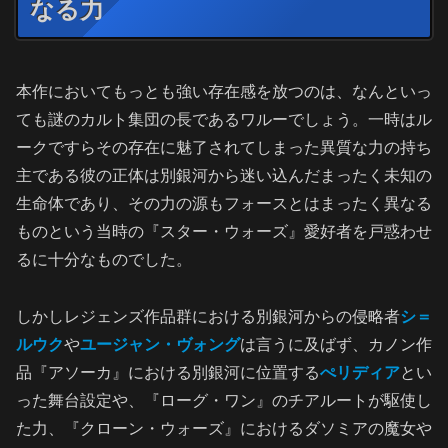
なる力
本作においてもっとも強い存在感を放つのは、なんといっ
ても謎のカルト集団の長であるワルーでしょう。一時はル
ークですらその存在に魅了されてしまった異質な力の持ち
主である彼の正体は別銀河から迷い込んだまったく未知の
生命体であり、その力の源もフォースとはまったく異なる
ものという当時の『スター・ウォーズ』愛好者を戸惑わせ
るに十分なものでした。
しかしレジェンズ作品群における別銀河からの侵略者
シ＝
ルウク
や
ユージャン・ヴォング
は言うに及ばず、カノン作
品『アソーカ』における別銀河に位置する
ぺリディア
とい
った舞台設定や、『ローグ・ワン』のチアルートが駆使し
た力、『クローン・ウォーズ』におけるダソミアの魔女や