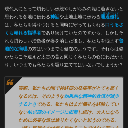
現代人にとって煩わしい伝統やしがらみの塊に過ぎないと
イニシエーション
思われる各地に伝わる
神話
や土地土地に伝わる
通過儀礼
は、私たちを縛りつけると同時に守ってもくれる
口うるさ
くも頼れる指導者
であり続けていたのですから。しかしそ
れら煩わしい治癒者が姿を消した後も、私たちを悩ます
普
遍的な病理
の方はいつまでも健在のようです。それらは姿
かたちこそ違えど太古の昔と同じく私たちの心にわだかま
り、いつまでも私たちを駆り立ててはいないでしょうか？
実際、私たちの間で神経症の発症率がとても高く
なるのは、そのような
効果的な精神的救済が減少
するとき
である。私たちはまだ儀礼を経験してい
ない
幼児期のイメージに固着
し続け、大人になる
ために必要な道は通りたくないと思うのである。