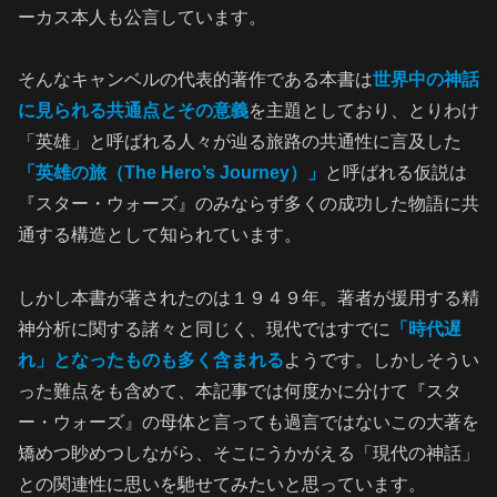
ーカス本人も公言しています。
そんなキャンベルの代表的著作である本書は
世界中の神話
に見られる共通点とその意義
を主題としており、とりわけ
「英雄」と呼ばれる人々が辿る旅路の共通性に言及した
「英雄の旅（The Hero’s Journey）」
と呼ばれる仮説は
『スター・ウォーズ』のみならず多くの成功した物語に共
通する構造として知られています。
しかし本書が著されたのは１９４９年。著者が援用する精
神分析に関する諸々と同じく、現代ではすでに
「時代遅
れ」となったものも多く含まれる
ようです。しかしそうい
った難点をも含めて、本記事では何度かに分けて『スタ
ー・ウォーズ』の母体と言っても過言ではないこの大著を
矯めつ眇めつしながら、そこにうかがえる「現代の神話」
との関連性に思いを馳せてみたいと思っています。