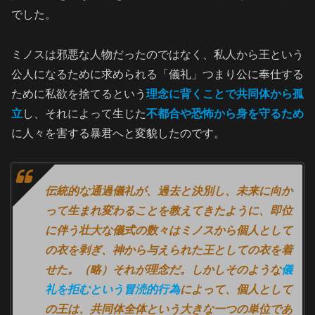
でした。
ミノスは邪悪な人物だったのではなく、私人から王という
公人になるために求められる「儀礼」つまり公に奉仕する
ために私欲を捨てるという
理念に背くことで共同体から孤
立
し、それによって生じた
不都合や恐怖から身を守るため
に人々を害する暴君へと変貌したのです。
伝統的な通過儀礼が、過去と決別し、未来に向か
って生まれ変わることを教えてきたように、即位
に伴う壮大な儀式の数々はミノスから個人として
の衣を剥ぎ、神から与えられた王としての衣を着
せた。（略）それが理念だ。しかしそのような
儀
礼を拒むという冒涜的行為
によって、個人として
の王は、共同体全体という大きな一つの単位であ