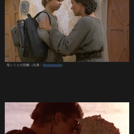
母シミとの別離（出典：
Wookiepedia
）