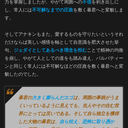
力を掌握しましたが、やがて周囲への
不信
を剥き出しに
し、常人には
不可解なまでの圧政
を敷く暴君へと変貌しま
す。
そしてアナキンもまた、愛するものを守りたいというそれ
だけならば美しい感情を軸として自意識を肥大させた挙
句、
ジェダイとしてあるべき理念を拒む
ことで精神の均衡
を崩し、やがて人としての道をも踏み違え、パルパティー
ンと同じく常人には不可解なほどの圧政を敷く暴君へと変
貌したのでした。
暴君の
大きく膨らんだエゴ
は、周囲の事柄がうま
くいっているように見えても、当人やその住む世
界にとっては災いである。そして自ら独立を獲得
した大物の暴君は、
自ら怯え、恐怖に取り憑か