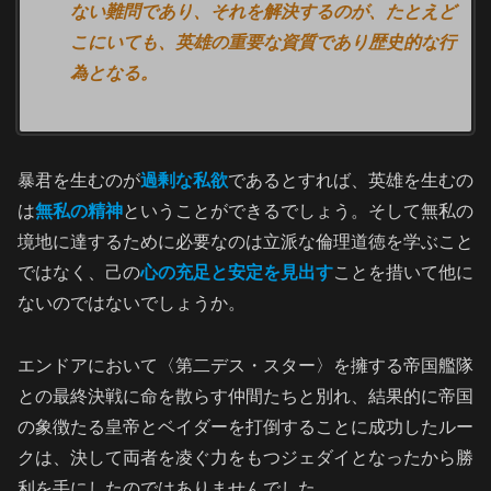
ない難問であり、それを解決するのが、たとえど
こにいても、英雄の重要な資質であり歴史的な行
為となる。
暴君を生むのが
過剰な私欲
であるとすれば、英雄を生むの
は
無私の精神
ということができるでしょう。そして無私の
境地に達するために必要なのは立派な倫理道徳を学ぶこと
ではなく、己の
心の充足と安定
を見出す
ことを措いて他に
ないのではないでしょうか。
エンドアにおいて〈第二デス・スター〉を擁する帝国艦隊
との最終決戦に命を散らす仲間たちと別れ、結果的に帝国
の象徴たる皇帝とベイダーを打倒することに成功したルー
クは、決して両者を凌ぐ力をもつジェダイとなったから勝
利を手にしたのではありませんでした。