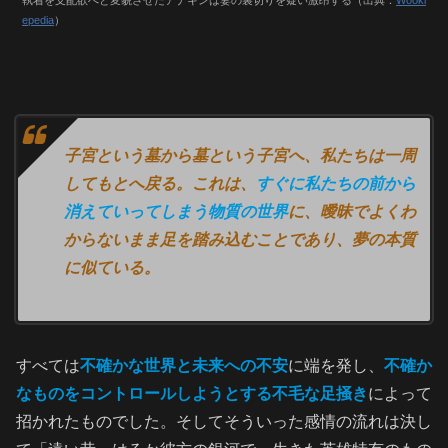
epedia
）
子宮という墓から墓という子宮へ、私たちは一周
してもとへ戻る。これは、
すぐに私たちの前から
消えていってしまう物質の世界
に、曖昧でよくわ
からないまま足を踏み込むことであり、夢の本質
に似ている。
すべては
不確かな世界と未来への不安
に端を発し、
不確か
な
ものをコントロールしようとする不毛な足掻き
によって
招かれたものでした。そしてそういった感情の流れは決し