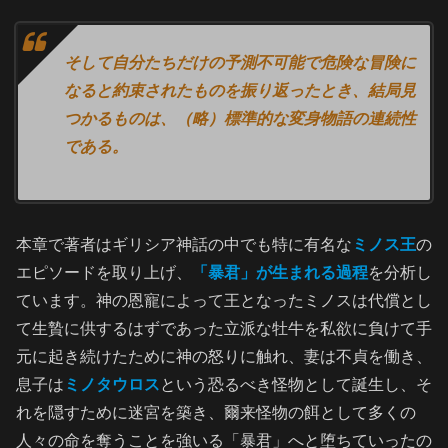
そして自分たちだけの予測不可能で危険な冒険に
なると約束されたものを振り返ったとき、結局見
つかるものは、（略）標準的な変身物語の連続性
である。
本章で著者はギリシア神話の中でも特に有名な
ミノス王
の
エピソードを取り上げ、
「暴君」が生まれる過程
を分析し
ています。神の恩寵によって王となったミノスは代償とし
て生贄に供するはずであった立派な牡牛を私欲に負けて手
元に起き続けたために神の怒りに触れ、妻は不貞を働き、
息子は
ミノタウロス
という恐るべき怪物として誕生し、そ
れを隠すために迷宮を築き、爾来怪物の餌として多くの
人々の命を奪うことを強いる「暴君」へと堕ちていったの