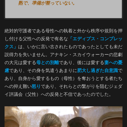
熟で、準備が整っていない。
絶対的守護者である母性への執着と外から秩序や規則を押
し付ける父性への反発で有名な
「エディプス・コンプレッ
クス」
は、いかに言い古されたものであったとしても未だ
説得力を失いません。アナキン・スカイウォーカーの悲劇
の大元は愛する
母との別離
であり、後には愛する
妻への憂
慮
であり、その身を気遣うあまりに
肥大し過ぎた自意識
で
あり、自身から愛するもの（母性）を奪おうとする者たち
への抑え難い
怒り
であり、それらとの繋がりを阻むジェダ
イ評議会（父性）への反発と不信であったのでした。