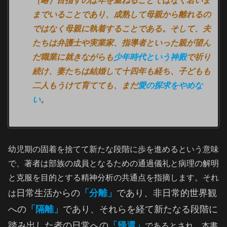
（略）目指すのは年を重ねることではなく若いま
までいることであり、成熟して母親から離れるの
ではなく母親に執着することである。そして、夫
たちは弁護士や実業家、指導者といった親が望ん
だ職業に就きながらも
少年時代という神殿
で祈り
続け、妻たちは結婚して十四年も経ち、子どもも
二人もうけて育てても、まだ
愛の探求をやめな
い
。
幼児期の固着を捨てて新たな段階に歩を進めるという意味
で、著者は部族の成員となるための通過儀礼と病理の解明
と克服を目的とする精神分析の共通点を指摘します。それ
日常生活からの
「分離」
であり、非日常的世界観
は
への
「隔離」
であり、それらを経て新たなる段階に
踏み出した者の日常への
「帰還」
であるとされ、本書