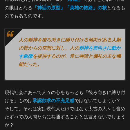
モノミス
の眼目となる
「
神話の原型
」「英雄の旅路」の核
となるも
のでもあるのです。
人の精神を後ろ向きに縛り付ける傾向がある人類
の昔からの空想に対し、人の
精神を前向きに動か
す象徴
を提供するのが、常に神話と儀礼の主な機
能だった。
現代社会にあって人々の心をもっとも「後ろ向きに縛り付
ける」ものは
承認欲求の不充足感
ではないでしょうか？
そして、それは実は現代人だけではなく太古の人々も含め
たすべての人間たちに共通することとは言えないでしょう
か？