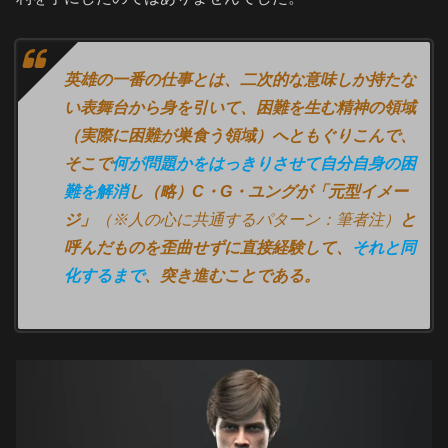
英雄の一番の仕事とは、二次的な意味しか持たな
い表舞台から身を引いて、困難を生む精神の領域
（実際に困難が巣食う領域）へともぐりこんで、
そこで
何が問題かをはっきりさせて自分自身の困
難を解消
し（略）C・G・ユングが「元型イメー
ジ」
（※人の心に共通するパターン：筆者注）
と
呼んだものを歪曲せずに直接経験して、
それと同
化するまで
、突き進むことである。