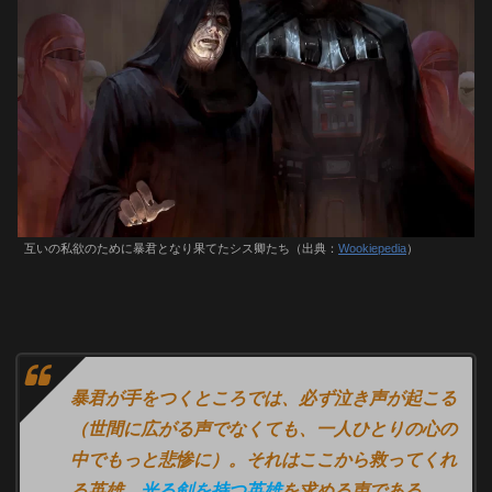
互いの私欲のために暴君となり果てたシス卿たち（出典：
Wookiepedia
）
暴君が手をつくところでは、必ず泣き声が起こる
（世間に広がる声でなくても、一人ひとりの心の
中でもっと悲惨に）。それはここから救ってくれ
る英雄、
光る剣を持つ英雄
を求める声である。