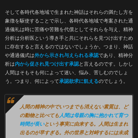
そして各時代各地域で生まれた神話はそれらの満たし方を
象徴を駆使することで示し、各時代各地域で考案された通
過儀礼は時に苦痛や苦難を代償としてそれらを与え、精神
分析は分析医という導き手と共にそれらを見つけ出すため
に存在すると言えるのではないでしょうか。つまり、神話
や通過儀式は
外から示され与えられる承認
であり、精神分
析は
内から促され見つけ出す承認
と言えるのです。しかし
人間はそもそも何によって迷い、悩み、苦しむのでしょ
う。つまり、何によって
承認欲求に飢える
のでしょう。
人間の精神の中でいつまでも消えない素質は、ど
の動物と比べても
人間は母親の胸に抱かれて育つ
時間が長い
という事実に由来する。人間は生まれ
出るのが早すぎる。外の世界と対峙するには未成