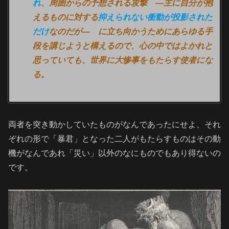
れ
、周囲からの予想される攻撃 ―主に自分が抱
えるものに対する
抑えられない衝動が投影された
だけ
なのだが― に立ち向かうためにあらゆる手
段を講じようと構えるので、心の中ではよかれと
思っていても、世界に大惨事をもたらす使者にな
る。
両者を突き動かしていたものがなんであったにせよ、それ
ぞれの形で「暴君」となった二人がもたらすものはその動
機がなんであれ「災い」以外のなにものでもあり得ないの
です。