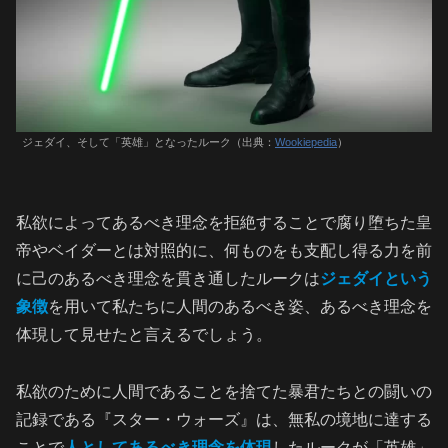
ジェダイ、そして「英雄」となったルーク（出典：
Wookiepedia
）
私欲によってあるべき理念を拒絶することで腐り堕ちた皇
帝やベイダーとは対照的に、何ものをも支配し得る力を前
に己のあるべき理念を貫き通したルークは
ジェダイという
象徴
を用いて私たちに人間のあるべき姿、あるべき理念を
体現して見せたと言えるでしょう。
私欲のために人間であることを捨てた暴君たちとの闘いの
記録である『スター・ウォーズ』は、無私の境地に達する
ことで
人としてあるべき理念を体現
したルークが「英雄」