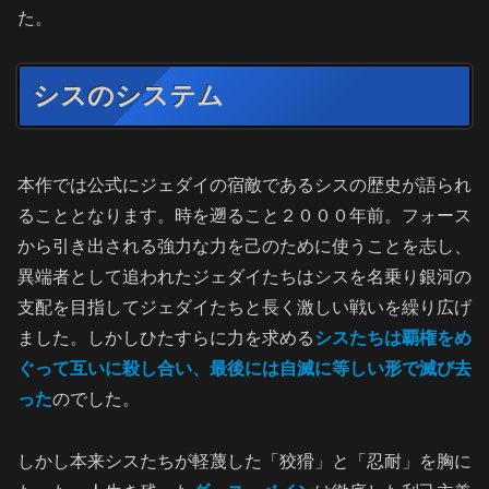
た。
シスのシステム
本作では公式にジェダイの宿敵であるシスの歴史が語られ
ることとなります。時を遡ること２０００年前。フォース
から引き出される強力な力を己のために使うことを志し、
異端者として追われたジェダイたちはシスを名乗り銀河の
支配を目指してジェダイたちと長く激しい戦いを繰り広げ
ました。しかしひたすらに力を求める
シスたちは覇権をめ
ぐって互いに殺し合い、最後には自滅に等しい形で滅び去
った
のでした。
しかし本来シスたちが軽蔑した「狡猾」と「忍耐」を胸に