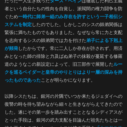
たった一人生き残った
ダース・ベイン
は徹底した利己主義
者という自分たちの性向を自覚し、派閥間の権力闘争を防
ぐため
一時代に師弟一組のみ存在を許すという一子相伝シ
ステムを制定
したのでした。しかしこのシスの師弟関係は
緊張に満ちたものでもありました。なぜなら常に力と支配
を志向するシスの師弟間では力を付けた
弟子による下剋上
が頻発
したからです。常に二人しか存在が許されず、用済
みとなった師の排除と力及ばぬ弟子の抹殺が蔓延する修羅
道のようなこの新設定によって、旧三部作で展開した
ルー
クを巡るベイダーと皇帝のやりとりはより一層の深みを持
ったものであった
ことが明らかになります。
以降シスたちは、銀河の片隅でいつか来たるジェダイへの
復讐の時を待ち望みながら細々と生きながらえてきたので
した。遂にその第一歩を踏み出すこととなるシディアスが
とった手段は、銀河の武力支配を目論んだ祖先たちとは一