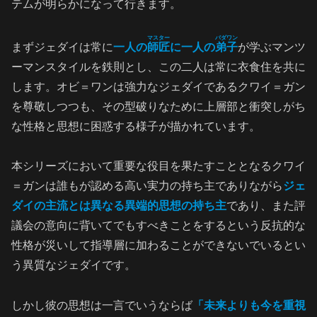
テムが明らかになって行きます。
マスター
パダワン
まずジェダイは常に
一人の
師匠
に一人の
弟子
が学ぶマンツ
ーマンスタイルを鉄則とし、この二人は常に衣食住を共に
します。オビ＝ワンは強力なジェダイであるクワイ＝ガン
を尊敬しつつも、その型破りなために上層部と衝突しがち
な性格と思想に困惑する様子が描かれています。
本シリーズにおいて重要な役目を果たすこととなるクワイ
＝ガンは誰もが認める高い実力の持ち主でありながら
ジェ
ダイの主流とは異なる異端的思想の持ち主
であり、また評
議会の意向に背いてでもすべきことをするという反抗的な
性格が災いして指導層に加わることができないでいるとい
う異質なジェダイです。
しかし彼の思想は一言でいうならば
「未来よりも今を重視