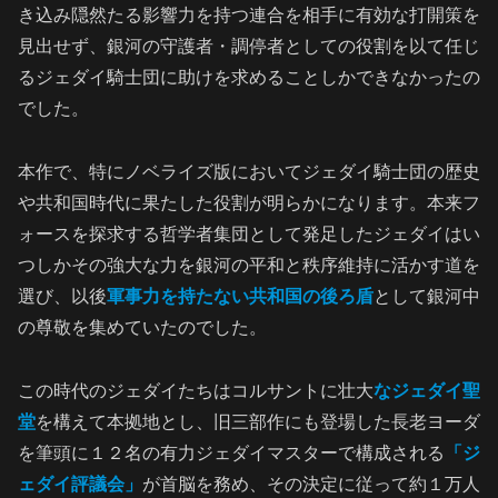
き込み隠然たる影響力を持つ連合を相手に有効な打開策を
見出せず、銀河の守護者・調停者としての役割を以て任じ
るジェダイ騎士団に助けを求めることしかできなかったの
でした。
本作で、特にノベライズ版においてジェダイ騎士団の歴史
や共和国時代に果たした役割が明らかになります。本来フ
ォースを探求する哲学者集団として発足したジェダイはい
つしかその強大な力を銀河の平和と秩序維持に活かす道を
選び、以後
軍事力を持たない共和国の後ろ盾
として銀河中
の尊敬を集めていたのでした。
この時代のジェダイたちはコルサントに壮大
なジェダイ聖
堂
を構えて本拠地とし、旧三部作にも登場した長老ヨーダ
を筆頭に１２名の有力ジェダイマスターで構成される
「ジ
ェダイ評議会」
が首脳を務め、その決定に従って約１万人