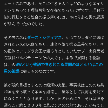
ェットのみであり、そこに生きる人々はどのようなエイリ
アンであっても理解可能な存在であったはずです。理解不
能な行動をとる連合の振る舞いには、やはりある男の思惑
が絡んでいたのでした。
その男の名は
ダース・シディアス
。かつてジェダイに滅ぼ
されたシスの末裔であり、連合を陰で操る黒幕であり、そ
の正体はアミダラ女王が頼ろうとしていたナブー出身元老
院議員パルパティーンその人です。本作で展開する物語
は、否
SWという物語で巻き起こる展開の
ほとんど
はこの
男の策謀
に拠るものなのです。
彼が最終目標とするのは銀河の支配。事実彼はこののち共
和国を乗っ取って帝国を組織し、皇帝として銀河を支配下
に置くこととなります。しかし何のために？ それは彼を
遡ること約１０００年に及ぶシスの悲願であったからでし