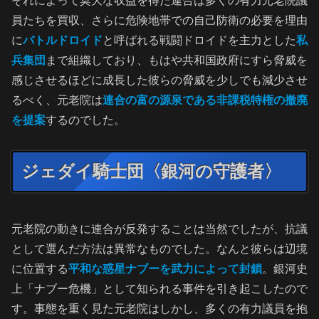
それによって莫大な収益を得た連合は多くの有力元老院議
員たちを買収、さらに危険地帯での自己防衛の必要を理由
に
バトルドロイド
と呼ばれる戦闘ドロイドを主力とした
私
兵集団
まで組織しており、もはや共和国政府にすら脅威を
感じさせるほどに成長した彼らの脅威を少しでも減少させ
るべく、元老院は
連合の富の源泉である非課税特権の撤廃
を提案
するのでした。
ジェダイ騎士団〈銀河の守護者〉
元老院の動きに連合が反発することは当然でしたが、抗議
として選んだ方法は異常なものでした。なんと彼らは辺境
に位置する
平和な惑星ナブーを武力によって封鎖
。銀河史
上「ナブー危機」として知られる事件を引き起こしたので
す。事態を重く見た元老院はしかし、多くの有力議員を抱