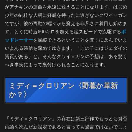
がアナキンの運命を永遠に変えることになります。はじめ
少年の純粋な人柄に好感を持ったに過ぎないクワイ＝ガン
ですが、彼の言動の端々から窺える非凡さに着目し始めま
す。とくに時速600キロを超える猛スピードで疾駆する
ポ
ッドレーサー
を操縦できるということを聞くに及んでいよ
いよある確信を深めてゆきます。「この子にはジェダイの
資質がある」と。そんなクワイ＝ガンの予想は、ある驚く
べき事実によって裏付けられることになります。
ミディ＝クロリアン〈野暮か革新
か？〉
「ミディ＝クロリアン」の存在は新三部作でもっとも賛否
両論を読んだ新設定であると言っても過言ではないでしょ