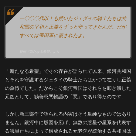
一〇〇〇代以上も続いたジェダイの騎士たちは共
和国の平和と正義をずっと守ってきたんだ。だが
すべては帝国軍に覆されたよ。
映画『新たなる希望』より
「新たなる希望」でその存在が語られて以来、銀河共和国
とそれを守護するジェダイの騎士たちはかつて在りし正義
の象徴でした。だからこそ銀河帝国はそれらを叩き潰した
元凶として、勧善懲悪物語の「悪」であり得たのです。
しかし新三部作で語られる内実はそう単純なものではあり
ません。銀河中に版図を広げ、無数の惑星や星系を代表す
る議員たちによって構成される元老院が統治する共和国は