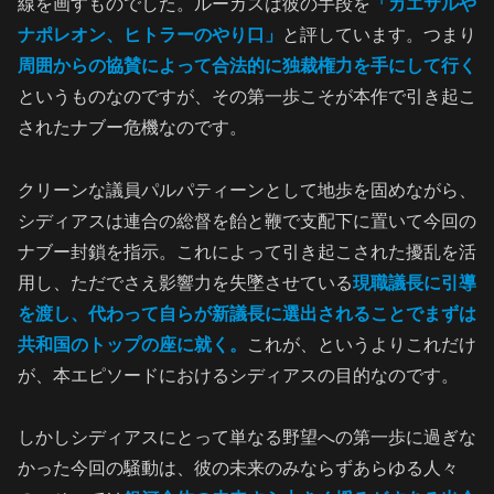
線を画すものでした。ルーカスは彼の手段を
「カエサルや
ナポレオン、ヒトラーのやり口」
と評しています。つまり
周囲からの協賛によって合法的に独裁権力を手にして行く
というものなのですが、その第一歩こそが本作で引き起こ
されたナブー危機なのです。
クリーンな議員パルパティーンとして地歩を固めながら、
シディアスは連合の総督を飴と鞭で支配下に置いて今回の
ナブー封鎖を指示。これによって引き起こされた擾乱を活
用し、ただでさえ影響力を失墜させている
現職議長に引導
を渡し、代わって自らが新議長に選出されることでまずは
共和国のトップの座に就く。
これが、というよりこれだけ
が、本エピソードにおけるシディアスの目的なのです。
しかしシディアスにとって単なる野望への第一歩に過ぎな
かった今回の騒動は、彼の未来のみならずあらゆる人々