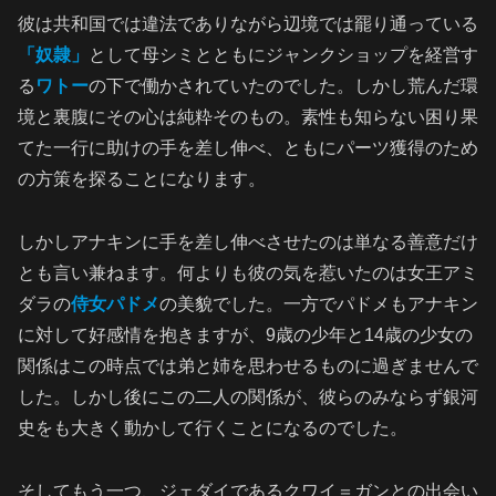
彼は共和国では違法でありながら辺境では罷り通っている
「奴隷」
として母シミとともにジャンクショップを経営す
る
ワトー
の下で働かされていたのでした。しかし荒んだ環
境と裏腹にその心は純粋そのもの。素性も知らない困り果
てた一行に助けの手を差し伸べ、ともにパーツ獲得のため
の方策を探ることになります。
しかしアナキンに手を差し伸べさせたのは単なる善意だけ
とも言い兼ねます。何よりも彼の気を惹いたのは女王アミ
ダラの
侍女
パドメ
の美貌でした。一方でパドメもアナキン
に対して好感情を抱きますが、9歳の少年と14歳の少女の
関係はこの時点では弟と姉を思わせるものに過ぎませんで
した。しかし後にこの二人の関係が、彼らのみならず銀河
史をも大きく動かして行くことになるのでした。
そしてもう一つ、ジェダイであるクワイ＝ガンとの出会い