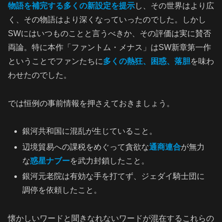
物語を補完する多くの新設定を提示
し、その世界はより広
く、その物語はより深くなっていったのでした。しかし
SWにはいつものことと言うべきか、その評価は実に賛否
両論。特に本作「ファントム・メナス」はSW新章第一作
ということでファンたちに
多くの熱狂、困惑、落胆
を味わ
わせたのでした。
では恒例の事前情報を押さえておきましょう。
銀河共和国に混乱が生じていること。
辺境貿易への課税をめぐって貪欲な
通商連合
が無力
な
惑星ナブー
を武力封鎖したこと。
銀河元老院は有効な手を打てず、ジェダイ騎士団に
調停を依頼したこと。
懐かしいワードと聞きなれないワードが混在するこれらの