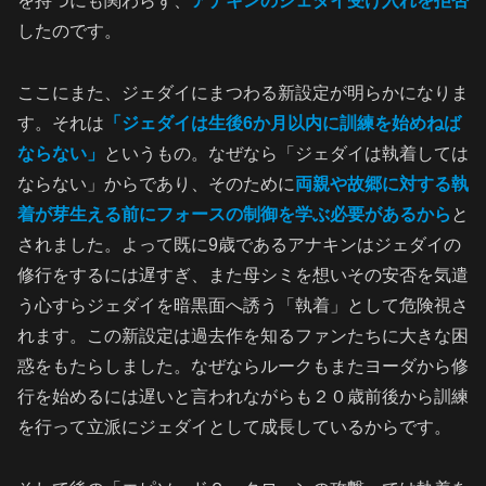
を持つにも関わらず、
アナキンのジェダイ受け入れを拒否
したのです。
ここにまた、ジェダイにまつわる新設定が明らかになりま
す。それは
「ジェダイは生後6か月以内に訓練を始めねば
ならない」
というもの。なぜなら「ジェダイは執着しては
ならない」からであり、そのために
両親や故郷に対する執
着が芽生える前にフォースの制御を学ぶ必要があるから
と
されました。よって既に9歳であるアナキンはジェダイの
修行をするには遅すぎ、また母シミを想いその安否を気遣
う心すらジェダイを暗黒面へ誘う「執着」として危険視さ
れます。この新設定は過去作を知るファンたちに大きな困
惑をもたらしました。なぜならルークもまたヨーダから修
行を始めるには遅いと言われながらも２０歳前後から訓練
を行って立派にジェダイとして成長しているからです。