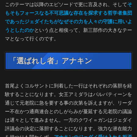
このテーマは以降のエピソードで更に言及され、そして
そ
もそもフォースなる不可思議な存在を探求する哲学者集団
であったジェダイたちがなぜその力を人々の守護に用いよ
うとしたのか
という点と相俟って、新三部作の大きなテー
マとなって行くのです。
「選ばれし者」アナキン
首尾よくコルサントに到着した一行はそれぞれの落胆を経
験することになります。女王アミダラはパルパティーンを
通じて元老院に急を要する事の次第を訴えますが、リーダ
ー不在かつ通商連合とのしがらみが蔓延する元老院の議論
は遅々として進みません。一方のクワイ＝ガンはジェダイ
評議会の決定に落胆することになります。強力な潜在能力