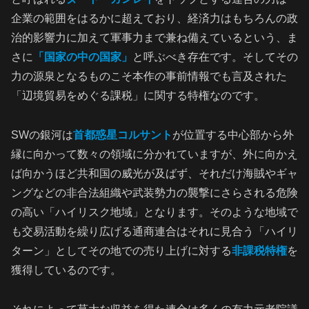
企業の範囲をはるかに超えており、経済力はもちろんの政
治的影響力に加えて軍事力まで兼ね備えているという、ま
さに
「国家の中の国家」
と呼ぶべき存在です。そしてその
力の源泉となるものこそ本作の事前情報でも言及された
「辺境貿易をめぐる課税」に関する特権なのです。
SWの銀河は
首都惑星コルサント
が位置する中心部から外
縁に向かって数々の領域に分かれていますが、外に向かえ
ば向かうほど共和国の威光が及ばず、それだけ海賊やギャ
ングなどの非合法組織や武装勢力の襲撃にさらされる危険
の高い「ハイリスク地域」となります。そのような地域で
も交易活動を繰り広げる通商連合はそれに見合う「ハイリ
ターン」としてその地での売り上げに対する
非課税特権
を
獲得しているのです。