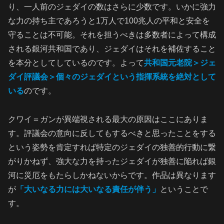
り、一人前のジェダイの数はさらに少数です。いかに強力
な力の持ち主であろうと1万人で100兆人の平和と安全を
守ることは不可能。それを担うべきは多数者によって構成
される銀河共和国であり、ジェダイはそれを補佐すること
を本分としてしているのです。よって
共和国元老院＞ジェ
ダイ評議会＞個々のジェダイという指揮系統を絶対として
いる
のです。
クワイ＝ガンが異端視される最大の原因はここにありま
す。評議会の意向に反してもするべきと思ったことをする
という姿勢を肯定すれば特定のジェダイの独善的行動に繋
がりかねず、強大な力を持ったジェダイが独善に陥れば銀
河に災厄をもたらしかねないからです。作品は異なります
が
「大いなる力には大いなる責任が伴う」
ということで
す。