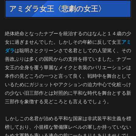
アミダラ女王〈悲劇の女王〉
絶体絶命となったナブーを統治するのはなんと１４歳の少
女に過ぎませんでした。しかしその年齢に反して女王
アミ
ダラ
は聡明さとクリーンさで名君としての人望篤く、その
善政ぶりは多くの国民からの支持を得ていました。ナブー
女王の全身を覆う華麗なメイクと衣装のバリエーションは
本作の見どころの一つと言って良く、戦時中を舞台として
いるためにガジェットやアクションの迫力中心で化粧っけ
の少ない旧三部作とは対照的に平和な時代を舞台とする新
三部作を象徴する見どころとも言えるでしょう。
しかしこの名君が治める平和な国家は非武装平和主義を標
榜しており、小規模な警備隊レベルの軍しか持っていない
ため大軍勢を率いる連合の前に一たまりもありませんでし