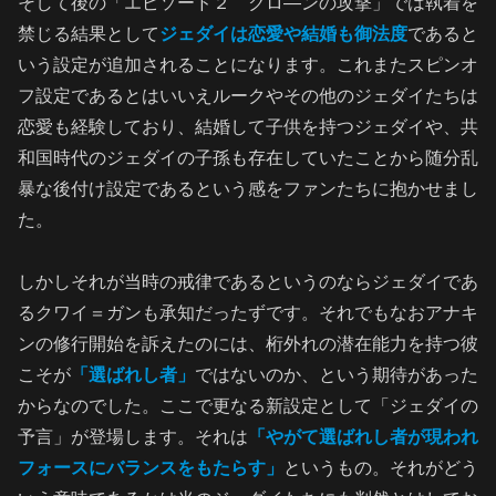
そして後の「エピソード２ クロ―ンの攻撃」では執着を
禁じる結果として
ジェダイは恋愛や結婚も御法度
であると
いう設定が追加されることになります。これまたスピンオ
フ設定であるとはいいえルークやその他のジェダイたちは
恋愛も経験しており、結婚して子供を持つジェダイや、共
和国時代のジェダイの子孫も存在していたことから随分乱
暴な後付け設定であるという感をファンたちに抱かせまし
た。
しかしそれが当時の戒律であるというのならジェダイであ
るクワイ＝ガンも承知だったずです。それでもなおアナキ
ンの修行開始を訴えたのには、桁外れの潜在能力を持つ彼
こそが
「選ばれし者」
ではないのか、という期待があった
からなのでした。ここで更なる新設定として「ジェダイの
予言」が登場します。それは
「やがて選ばれし者が現われ
フォースにバランスをもたらす」
というもの。それがどう