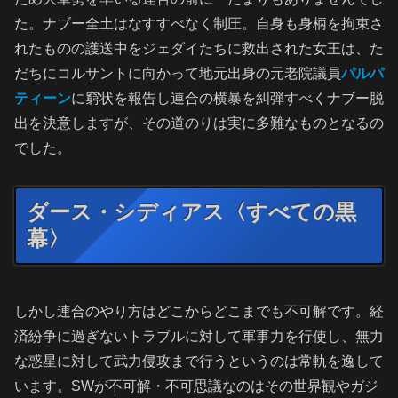
た。ナブー全土はなすすべなく制圧。自身も身柄を拘束さ
れたものの護送中をジェダイたちに救出された女王は、た
だちにコルサントに向かって地元出身の元老院議員
パルパ
ティーン
に窮状を報告し連合の横暴を糾弾すべくナブー脱
出を決意しますが、その道のりは実に多難なものとなるの
でした。
ダース・シディアス〈すべての黒
幕〉
しかし連合のやり方はどこからどこまでも不可解です。経
済紛争に過ぎないトラブルに対して軍事力を行使し、無力
な惑星に対して武力侵攻まで行うというのは常軌を逸して
います。SWが不可解・不可思議なのはその世界観やガジ