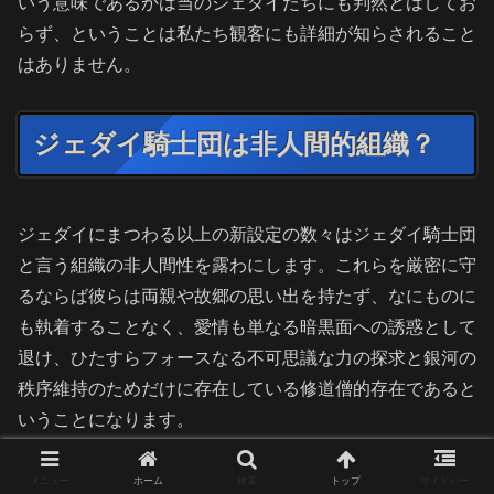
いう意味であるかは当のジェダイたちにも判然とはしてお
らず、ということは私たち観客にも詳細が知らされること
はありません。
ジェダイ騎士団は非人間的組織？
ジェダイにまつわる以上の新設定の数々はジェダイ騎士団
と言う組織の非人間性を露わにします。これらを厳密に守
るならば彼らは両親や故郷の思い出を持たず、なにものに
も執着することなく、愛情も単なる暗黒面への誘惑として
退け、ひたすらフォースなる不可思議な力の探求と銀河の
秩序維持のためだけに存在している修道僧的存在であると
いうことになります。
そして修行を始めるには遅すぎるとされたルークの成長、
メニュー
ホーム
検索
トップ
サイドバー