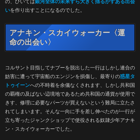
の、ひいては
銀河全体の未来すら大きく揺るがすある出会
い
を作り出すことになるのでした。
アナキン・スカイウォーカー〈運
命の出会い〉
コルサント目指してナブーを脱出した一行はしかし連合の
妨害に遭って宇宙船のエンジンを損傷し、最寄りの
惑星タ
トゥイーン
への不時着を余儀なくされます、しかし共和国
の覇権の及ばない辺境地であるため共和国の通貨が使用で
きす、修理に必要なパーツが買えないという難局に立たさ
れてしまいます。そんな一向に手を差し伸べたのが一行が
立ち寄ったジャンクショップで使役される奴隷少年アナキ
ン・スカイウォーカーでした。