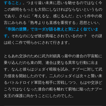
すること」
。つまり遠い未来に思いを馳せるのではなく今
この瞬間をもっとも大切にしなければならないというもの
であり、さらに「考えるな、感じるんだ」という作中の発
言にみられる「熟考よりも直感を重視する」思想といい、
「帝国の逆襲」でヨーダが語る教えと実によく似ていま
す。
それなのになぜ彼が異端とされているのか？ その謎
は続く二作で明らかにされて行きます。
ともあれ交渉のために武力封鎖真っ最中の連合の宇宙船に
乗り込んだのも束の間、連合は更なる異常な行動に出ま
す。なんと彼らはジェダイ暗殺を試み、ナブーに対して武
力侵攻を開始したのです。二人のジェダイは次々と襲い来
るバトルドロイド軍団を相手に苦戦しつつ、もはや交渉ど
ころではなくなった連合の船を離れて窮地に陥ったナブー
女王の保護に向かうことにしたのでした。