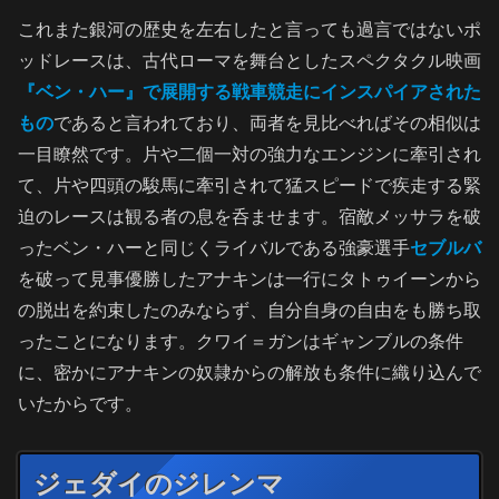
これまた銀河の歴史を左右したと言っても過言ではないポ
ッドレースは、古代ローマを舞台としたスペクタクル映画
『ベン・ハー』で展開する戦車競走にインスパイアされた
もの
であると言われており、両者を見比べればその相似は
一目瞭然です。片や二個一対の強力なエンジンに牽引され
て、片や四頭の駿馬に牽引されて猛スピードで疾走する緊
迫のレースは観る者の息を呑ませます。宿敵メッサラを破
ったベン・ハーと同じくライバルである強豪選手
セブルバ
を破って見事優勝したアナキンは一行にタトゥイーンから
の脱出を約束したのみならず、自分自身の自由をも勝ち取
ったことになります。クワイ＝ガンはギャンブルの条件
に、密かにアナキンの奴隷からの解放も条件に織り込んで
いたからです。
ジェダイのジレンマ