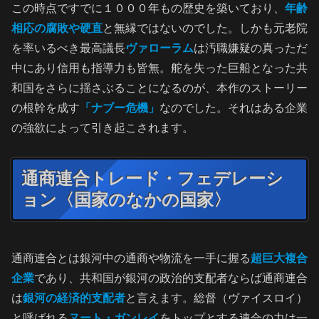
この時点ですでに１０００年もの歴史を築いており、
年齢
相応の腐敗や硬直
と無縁ではないのでした。しかも元老院
を率いるべき最高議長
ヴァローラム
は汚職嫌疑の真っただ
中にあり信用も指導力も皆無。舵を失った巨船となった共
和国をさらに揺さぶることになるのが、本作のストーリー
の根幹を成す
「ナブー危機」
なのでした。それはある企業
の強欲によって引き起こされます。
通商連合トレード・フェデレーシ
ョン〈国家のなかの国家〉
通商連合とは銀河中の通商や物流を一手に握る
超巨大複合
企業
であり、共和国が銀河の政治的支配者ならば通商連合
は
銀河の経済的支配者
と言えます。総督（ヴァイスロイ）
と呼ばれる
ヌート・ガンレイ
をトップとする連合の力は一