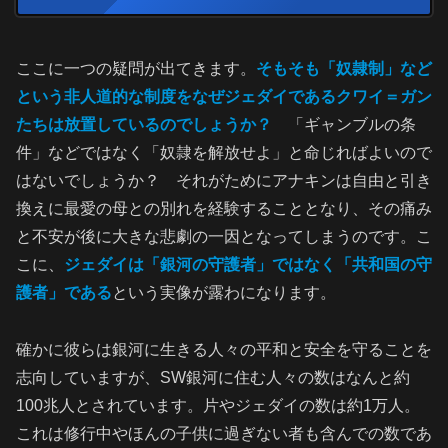
ここに一つの疑問が出てきます。
そもそも「奴隷制」など
という非人道的な制度をなぜジェダイであるクワイ＝ガン
たちは放置しているのでしょうか？
「ギャンブルの条
件」などではなく「奴隷を解放せよ」と命じればよいので
はないでしょうか？ それがためにアナキンは自由と引き
換えに最愛の母との別れを経験することとなり、その痛み
と不安が後に大きな悲劇の一因となってしまうのです。こ
こに、
ジェダイは「銀河の守護者」ではなく「共和国の守
護者」である
という実像が露わになります。
確かに彼らは銀河に生きる人々の平和と安全を守ることを
志向していますが、SW銀河に住む人々の数はなんと約
100兆人とされています。片やジェダイの数は約1万人。
これは修行中やほんの子供に過ぎない者も含んでの数であ